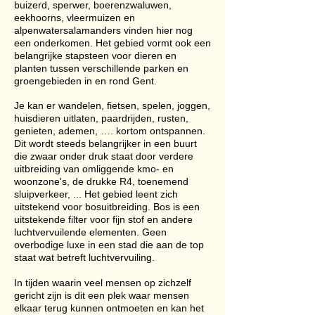
buizerd, sperwer, boerenzwaluwen,
eekhoorns, vleermuizen en
alpenwatersalamanders vinden hier nog
een onderkomen. Het gebied vormt ook een
belangrijke stapsteen voor dieren en
planten tussen verschillende parken en
groengebieden in en rond Gent.
Je kan er wandelen, fietsen, spelen, joggen,
huisdieren uitlaten, paardrijden, rusten,
genieten, ademen, …. kortom ontspannen.
Dit wordt steeds belangrijker in een buurt
die zwaar onder druk staat door verdere
uitbreiding van omliggende kmo- en
woonzone's, de drukke R4, toenemend
sluipverkeer, ... Het gebied leent zich
uitstekend voor bosuitbreiding. Bos is een
uitstekende filter voor fijn stof en andere
luchtvervuilende elementen. Geen
overbodige luxe in een stad die aan de top
staat wat betreft luchtvervuiling.
In tijden waarin veel mensen op zichzelf
gericht zijn is dit een plek waar mensen
elkaar terug kunnen ontmoeten en kan het