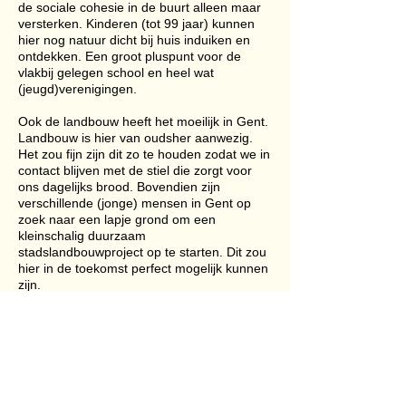
de sociale cohesie in de buurt alleen maar
versterken. Kinderen (tot 99 jaar) kunnen
hier nog natuur dicht bij huis induiken en
ontdekken. Een groot pluspunt voor de
vlakbij gelegen school en heel wat
(jeugd)verenigingen.
Ook de landbouw heeft het moeilijk in Gent.
Landbouw is hier van oudsher aanwezig.
Het zou fijn zijn dit zo te houden zodat we in
contact blijven met de stiel die zorgt voor
ons dagelijks brood. Bovendien zijn
verschillende (jonge) mensen in Gent op
zoek naar een lapje grond om een
kleinschalig duurzaam
stadslandbouwproject op te starten. Dit zou
hier in de toekomst perfect mogelijk kunnen
zijn.
Het mooie open landschap zet aan tot
schilderen, musiceren, dichten,
fotograferen, mijmeren, bewonderen, … het
haalt het creatieve uit de mens naar boven.
Er heerst stilte en rust … enkel verstoord
door de lach van de groene specht en het