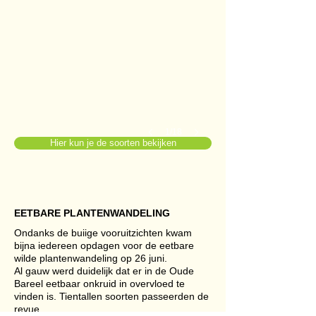
1/18
Hier kun je de soorten bekijken
EETBARE PLANTENWANDELING
Ondanks de buiige vooruitzichten kwam
bijna iedereen opdagen voor de eetbare
wilde plantenwandeling op 26 juni.
Al gauw werd duidelijk dat er in de Oude
Bareel eetbaar onkruid in overvloed te
vinden is. Tientallen soorten passeerden de
revue.