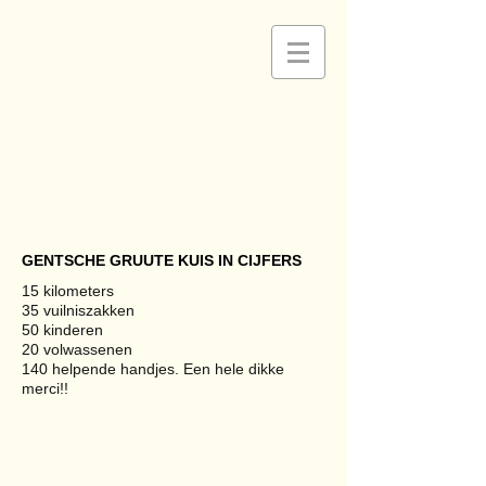
GENTSCHE GRUUTE KUIS IN CIJFERS
15 kilometers
35 vuilniszakken
50 kinderen
20 volwassenen
140 helpende handjes. Een hele dikke
gruute kuis 1
merci!!