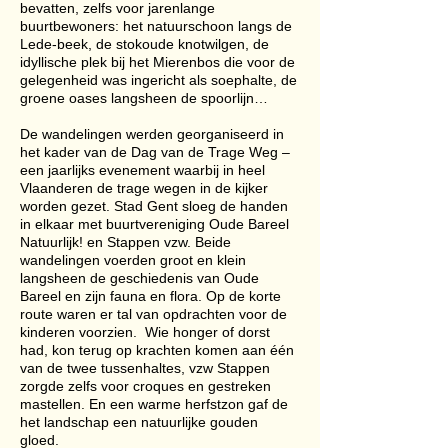
bevatten, zelfs voor jarenlange
buurtbewoners: het natuurschoon langs de
Lede-beek, de stokoude knotwilgen, de
idyllische plek bij het Mierenbos die voor de
gelegenheid was ingericht als soephalte, de
groene oases langsheen de spoorlijn…
De wandelingen werden georganiseerd in
het kader van de Dag van de Trage Weg –
een jaarlijks evenement waarbij in heel
Vlaanderen de trage wegen in de kijker
worden gezet. Stad Gent sloeg de handen
in elkaar met buurtvereniging Oude Bareel
Natuurlijk! en Stappen vzw. Beide
wandelingen voerden groot en klein
langsheen de geschiedenis van Oude
Bareel en zijn fauna en flora. Op de korte
route waren er tal van opdrachten voor de
kinderen voorzien. Wie honger of dorst
had, kon terug op krachten komen aan één
van de twee tussenhaltes, vzw Stappen
zorgde zelfs voor croques en gestreken
mastellen. En een warme herfstzon gaf de
het landschap een natuurlijke gouden
gloed.