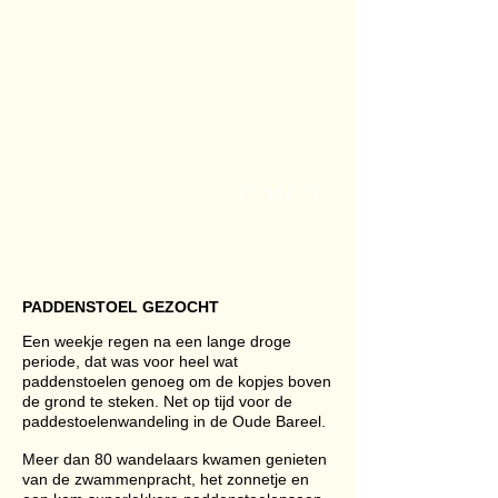
1/24
PADDENSTOEL GEZOCHT
Een weekje regen na een lange droge
periode, dat was voor heel wat
paddenstoelen genoeg om de kopjes boven
de grond te steken. Net op tijd voor de
paddestoelenwandeling in de Oude Bareel.
Meer dan 80 wandelaars kwamen genieten
Paddenstoel Gezocht Lode Maesen 1
van de zwammenpracht, het zonnetje en