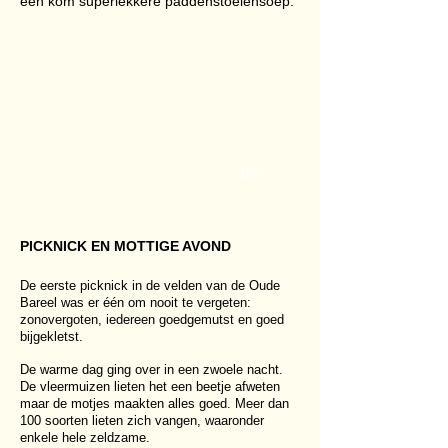
een kom superlekkere paddenstoelensoep.
1/15
PICKNICK EN MOTTIGE AVOND
De eerste picknick in de velden van de Oude
Bareel was er één om nooit te vergeten:
zonovergoten, iedereen goedgemutst en goed
bijgekletst.
De warme dag ging over in een zwoele nacht.
De vleermuizen lieten het een beetje afweten
maar de motjes maakten alles goed. Meer dan
100 soorten lieten zich vangen, waaronder
IMG_8507
enkele hele zeldzame.